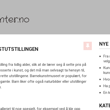
NYE
STUTSTILLINGEN
Fra 
velg
ling fra tidlig alder, slik at de lærer seg å sette pris på
Kun
eresserte i kunst, og det må man selvsagt ta hensyn til,
kuns
 rette utstillingene. Barnekunstmuseet er populært, for
Hvo
amle. Barn liker ofte også naturbilder eller utstillinger
Ha 
e.
En k
KAT
lleriet til noe spesielt, for eksempel ved å kle opp